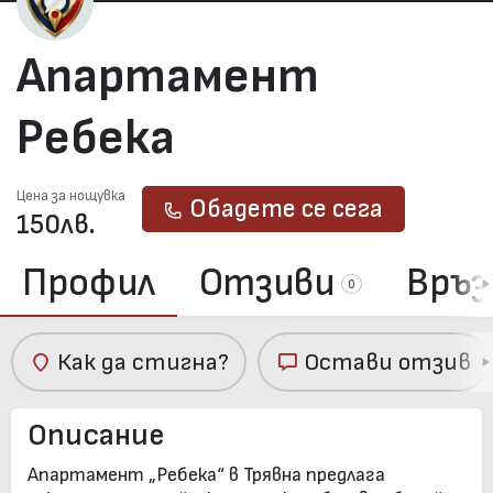
Апартамент
Ребека
Цена за нощувка
Обадете се сега
150
лв.
Профил
Отзиви
Връз
0
Как да стигна?
Остави отзив
Описание
Апартамент „Ребека“ в Трявна предлага