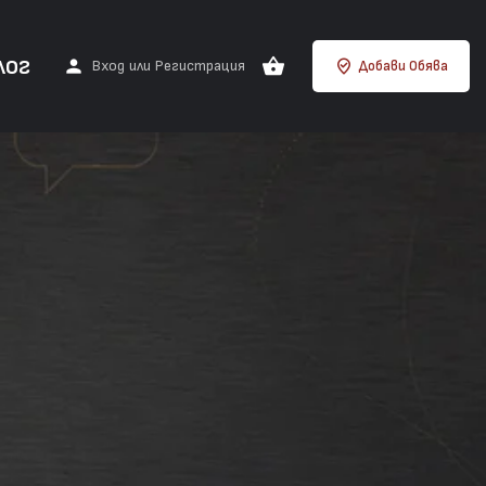
лог
Вход
или
Регистрация
Добави Обява