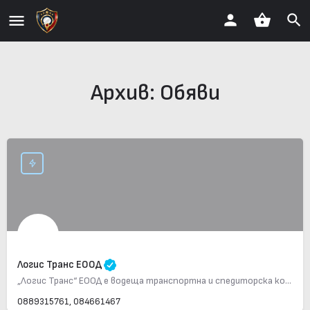
Архив:
Обяви
Логис Транс ЕООД
„Логис Транс“ ЕООД е водеща транспортна и спедиторска компания, основана през 1994 г., с офиси в България,…
0889315761, 084661467