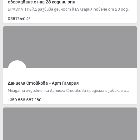
оборудване с над 28 години опи
БРАЗИЛ ТРЕЙД развива дейност в България повече от 28 години, предлага професионално ресторантско, барово и…
0887544142
Даниела Стойкова - Арт Галерия
Младата художничка Даниела Стойкова предлага изобилие от маслени картини, които ще Ви оставят без дъх. Имате…
+359 886 687 280