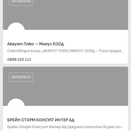
ЗАТВОРЕНО
Акаунт Плюс – Минус ЕООД
Счетоводна къща „АКАУНТ ПЛЮС МИНУС“ ЕООД – Русе предлага пълно счетоводно обслужване на физически и…
0888 220 113
ЗАТВОРЕНО
БРЕЙН СТОРМ КОНСУЛТ ИНТЕР АД
Брейн Сторм Консулт Интер АД предлага цялостни бизнес консултации и дигитално счетоводство. С над 25 години…