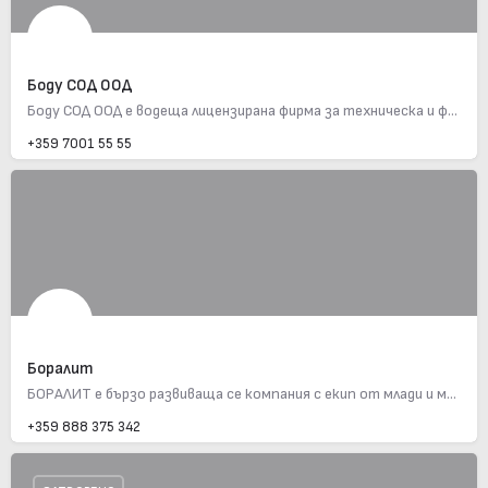
Боду СОД ООД
Боду СОД ООД е водеща лицензирана фирма за техническа и физическа охрана в България. С дългогодишен опит…
+359 7001 55 55
Боралит
БОРАЛИТ е бързо развиваща се компания с екип от млади и мотивирани професионалисти, произвеждаща продукти с…
+359 888 375 342