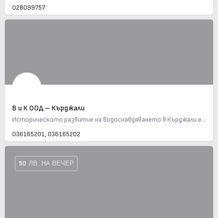
028099757
В и К ООД – Кърджали
Историческото развитие на водоснабдяването в Кърджали е част от общата история на ВиК сектора в България.…
036165201, 036165202
50
ЛВ. НА ВЕЧЕР