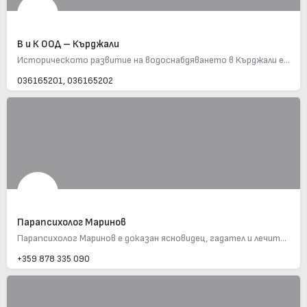
В и К ООД – Кърджали
Историческото развитие на водоснабдяването в Кърджали е част от общата история на ВиК сектора в България.…
036165201, 036165202
Парапсихолог Маринов
Парапсихолог Маринов е доказан ясновидец, гадател и лечител с над 34 години опит. Предлага безплатно…
+359 878 335 090