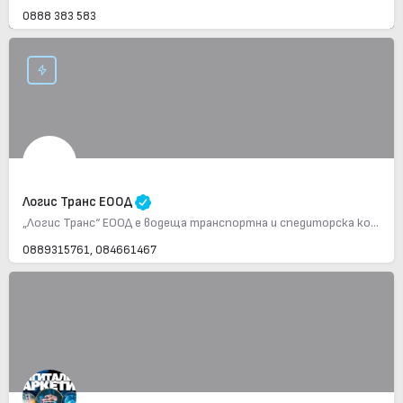
0888 383 583
Логис Транс ЕООД
„Логис Транс“ ЕООД е водеща транспортна и спедиторска компания, основана през 1994 г., с офиси в България,…
0889315761, 084661467