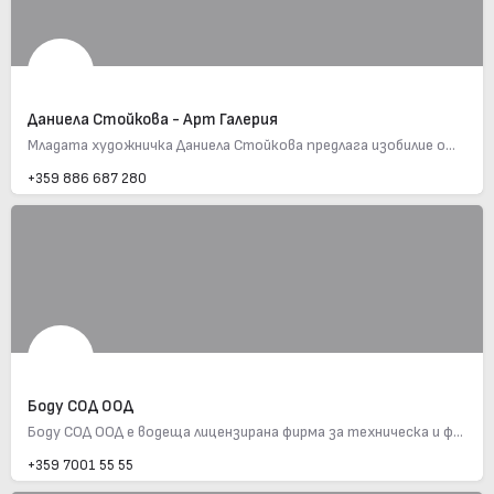
Даниела Стойкова - Арт Галерия
Младата художничка Даниела Стойкова предлага изобилие от маслени картини, които ще Ви оставят без дъх. Имате…
+359 886 687 280
Боду СОД ООД
Боду СОД ООД е водеща лицензирана фирма за техническа и физическа охрана в България. С дългогодишен опит…
+359 7001 55 55