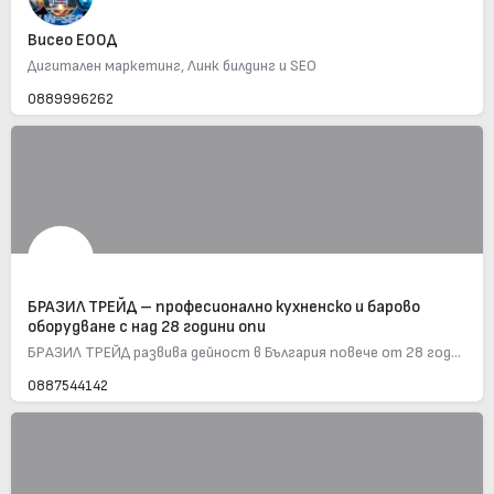
Висео ЕООД
Дигитален маркетинг, Линк билдинг и SEO
0889996262
БРАЗИЛ ТРЕЙД – професионално кухненско и барово
оборудване с над 28 години опи
БРАЗИЛ ТРЕЙД развива дейност в България повече от 28 години, предлага професионално ресторантско, барово и…
0887544142