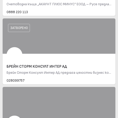
Счетоводна къща „АКАУНТ ПЛЮС МИНУС“ ЕООД – Русе предлага пълно счетоводно обслужване на физически и…
0888 220 113
ЗАТВОРЕНО
БРЕЙН СТОРМ КОНСУЛТ ИНТЕР АД
Брейн Сторм Консулт Интер АД предлага цялостни бизнес консултации и дигитално счетоводство. С над 25 години…
028099757