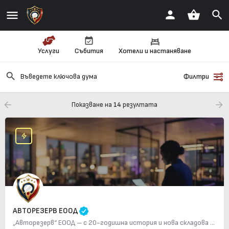
Услуги
Събития
Хотели и настаняване
Филтри
Показване на
14
резултата
АВТОРЕЗЕРВ EООД
„Авторезерв“ ЕООД – с 20-годишна история и нова складова база от над 3000 кв.м, предлага богата гама резервни…