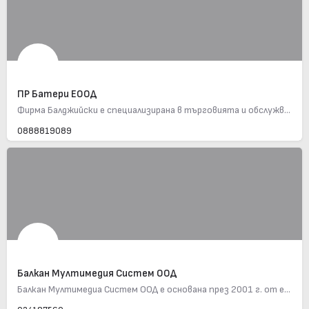
ПР Батери ЕООД
Фирма Балджийски е специализирана в търговията и обслужването на стартерни батерии, като разполага с над 30…
0888819089
Балкан Мултимедия Систем ООД
Балкан Мултимедиа Систем ООД е основана през 2001 г. от екип професионалисти с дългогодишен опит в сферата на…